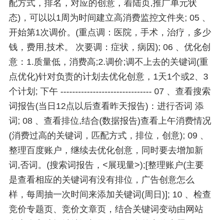
配方式，排名，对应的创意，着陆页,推广单元状
态)，可以以1周为时间建立高消费监控文件夹;
05 、
开始第1次调价。(重点调：医院，手术，治疗，多少
钱，费用,技术。 次要调：症状，病因); 06 、优化创
意：1.质量低，消费高;2.调价;调不上去的关键词(重
点优化)针对负责的计划去优化创意，1天1个或2、3
个计划; 下午 ------------------------------- 07 、查看搜索
词报告(当日12点以后查看昨天报告)：进行否词 添
词; 08 、查看排位,结合(数据报告)查看上午消费情况
(消费过高的关键词，匹配方式，排位，创意); 09 、
整理百度账户，继续去优化创意，同时要去增加新
词,否词。(搜索词报告，<展现量>);[整理账户(主要
是查看相应的关键词有没有排位，广告创意怎么
样，每周抽一次时间来添加关键词(周日)]; 10 、检查
竞价专题页、竞价文章页，结合关键词变动由网站