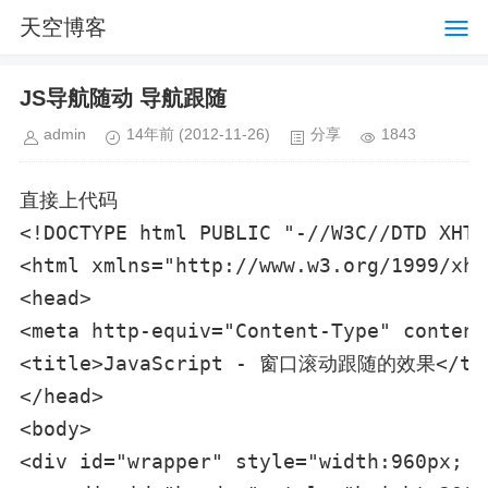
天空博客
JS导航随动 导航跟随
admin
14年前
(2012-11-26)
分享
1843
直接上代码
<!DOCTYPE html PUBLIC "-//W3C//DTD XHTM
<html xmlns="http://www.w3.org/1999/xhtm
<head>

<meta http-equiv="Content-Type" content
<title>JavaScript - 窗口滚动跟随的效果</tit
</head>

<body>

<div id="wrapper" style="width:960px; m