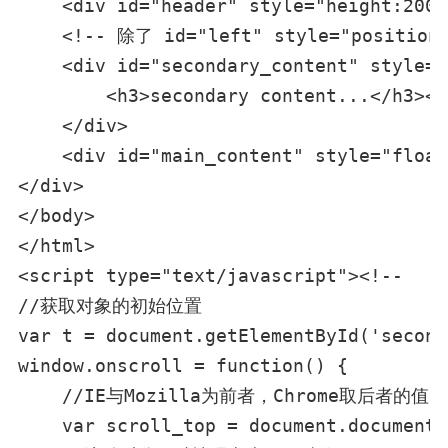
    <div id="header" style="height:200p
    <!-- 除了 id="left" style="positi
    <div id="secondary_content" style="
        <h3>secondary content...</h3><p
    </div>

    <div id="main_content" style="float
</div>

</body>

</html>

<script type="text/javascript"><!--

//获取对象的初始位置

var t = document.getElementById('second
window.onscroll = function() {

    //IE与Mozilla为前者，Chrome取后者的值

    var scroll_top = document.documentE