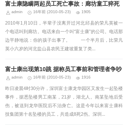
富士康隐瞒两起员工死亡事故：廊坊童工猝死
admin
16年前
(2010-05-23)
1905
2010年1月10日，半辈子没离开过河北邱县的荣凡英被一
个电话叫到廊坊。电话来自一个叫“富士康”的公司。电话那
边平静地说：你的孩子出事了。 一个半月后，比荣凡
英小六岁的河北盐山县农民王建坡重复了类...
富士康出现第10跳 据称员工事前和管理者争吵
admin
16年前
(2010-05-23)
1916
昨日凌晨4时30分许，深圳富士康龙华园区又发生一起坠楼
事件，据悉坠楼男工南某，21岁，湖北人。南某坠地后受
伤，被送到龙华医院后不治身亡。这是今年以来富士康科
技集团第十名坠楼的员工，共造成8死2伤。深圳...