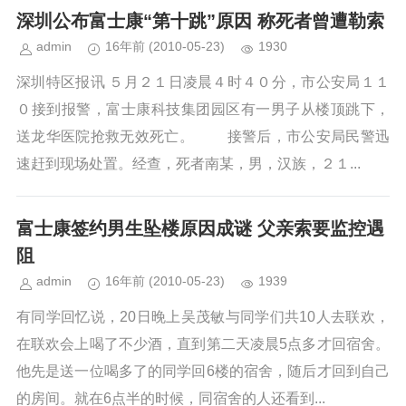
深圳公布富士康“第十跳”原因 称死者曾遭勒索
admin
16年前
(2010-05-23)
1930
深圳特区报讯 ５月２１日凌晨４时４０分，市公安局１１
０接到报警，富士康科技集团园区有一男子从楼顶跳下，
送龙华医院抢救无效死亡。 接警后，市公安局民警迅
速赶到现场处置。经查，死者南某，男，汉族，２１...
富士康签约男生坠楼原因成谜 父亲索要监控遇
阻
admin
16年前
(2010-05-23)
1939
有同学回忆说，20日晚上吴茂敏与同学们共10人去联欢，
在联欢会上喝了不少酒，直到第二天凌晨5点多才回宿舍。
他先是送一位喝多了的同学回6楼的宿舍，随后才回到自己
的房间。就在6点半的时候，同宿舍的人还看到...